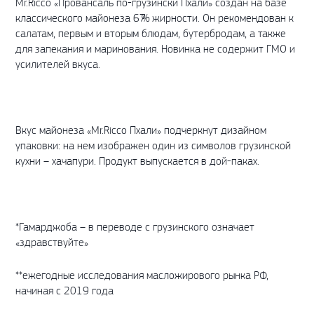
Mr.Ricco «Провансаль по-грузински Пхали» создан на базе
классического майонеза 67% жирности. Он рекомендован к
салатам, первым и вторым блюдам, бутербродам, а также
для запекания и маринования. Новинка не содержит ГМО и
усилителей вкуса.
Вкус майонеза «Mr.Ricco Пхали» подчеркнут дизайном
упаковки: на нем изображен один из символов грузинской
кухни – хачапури. Продукт выпускается в дой-паках.
*Гамарджоба – в переводе с грузинского означает
«здравствуйте»
**ежегодные исследования масложирового рынка РФ,
начиная с 2019 года