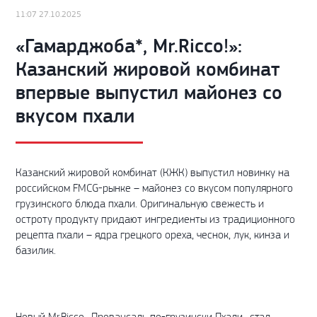
11:07 27.10.2025
«Гамарджоба*, Mr.Ricco!»:
Казанский жировой комбинат
впервые выпустил майонез со
вкусом пхали
Казанский жировой комбинат (КЖК) выпустил новинку на
российском FMCG-рынке – майонез со вкусом популярного
грузинского блюда пхали. Оригинальную свежесть и
остроту продукту придают ингредиенты из традиционного
рецепта пхали – ядра грецкого ореха, чеснок, лук, кинза и
базилик.
Новый Mr.Ricco «Провансаль по-грузински Пхали» стал