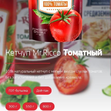
Томатный
Кетчуп Mr.Ricco
100% натуральный кетчуп с мягким вкусом спелых томатов.
Без загустителей и без добавления крахмала.
ПЭТ-бутылка
Дой-пак
300 г
550 г
800 г