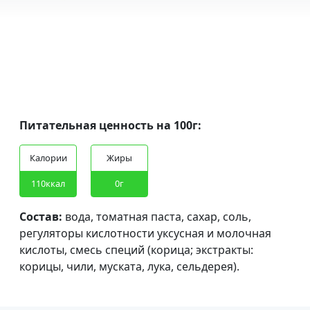
Питательная ценность на 100г:
tak
tak
Калории
Жиры
tak
tak
tak
tak
110ккал
0г
tak
tak
Состав:
вода, томатная паста, сахар, соль,
регуляторы кислотности уксусная и молочная
кислоты, смесь специй (корица; экстракты:
корицы, чили, муската, лука, сельдерея).