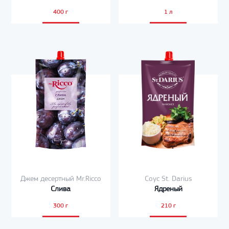
400 г
1 л
Джем десертный Mr.Ricco
Соус St. Darius
Слива
Ядреный
300 г
210 г