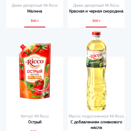
Джем десертный Mr.Ricco
Джем десертный Mr.Ricco
Малина
Красная и черная смородина
300 г
300 г
Кетчуп Mr.Ricco
Масло подсолнечное Mr.Ricco
Острый
С добавлением оливкового
масла