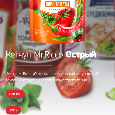
Острый
Кетчуп Mr.Ricco
Кетчуп Mr.Ricco «Острый» - классический натуральный
томатный кетчуп с добавлением острого перца.
Дой-пак
300 г