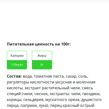
Питательная ценность на 100г:
tak
tak
Калории
Жиры
tak
tak
tak
tak
110ккал
0г
tak
tak
Состав:
вода, томатная паста, сахар, соль,
регуляторы кислотности уксусная и молочная
кислоты, экстракт растительный чили, смесь
специй (чили, чеснок, экстракты: чили, гвоздики,
корицы, сельдерея, мускатного ореха, душистого
перца, паприки, лука), перец красный острый.