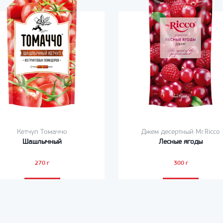
Кетчуп Томаччо
Джем десертный Mr.Ricco
Шашлычный
Лесные ягоды
270 г
300 г