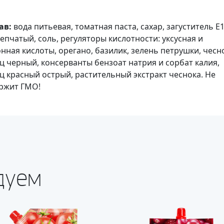
ав:
вода питьевая, томатная паста, cахар, загуститель Е1
репчатый, соль, регуляторы кислотности: уксусная и
нная кислоты, орегано, базилик, зелень петрушки, чесно
ц черный, консерванты бензоат натрия и сорбат калия,
ц красный острый, растительный экстракт чеснока. Не
ржит ГМО!
дуем