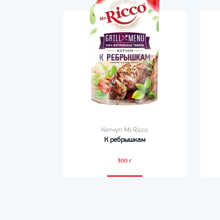
Кетчуп Mr.Ricco
К ребрышкам
300 г