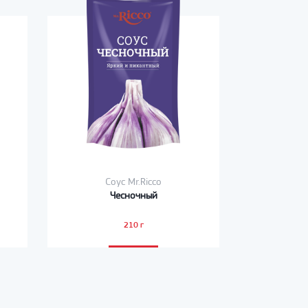
Соус Mr.Ricco
Чесночный
210 г