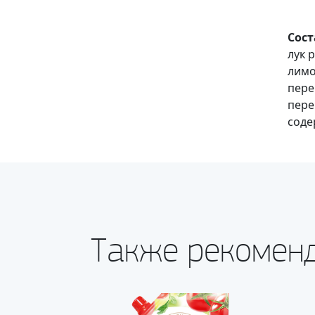
Сост
лук 
лимо
пере
пере
соде
Также рекомен