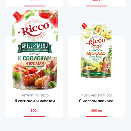
Кетчуп Mr.Ricco
Майонез Mr.Ricco
К сосискам и купатам
С маслом авокадо
300 г
400 мл