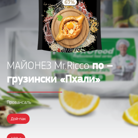
по –
МАЙОНЕЗ Mr.Ricco
грузински «Пхали»
Провансаль
Дой-пак