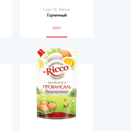
Соус St. Darius
Горчичный
210 г