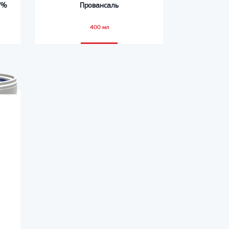
67%
Провансаль
400 мл