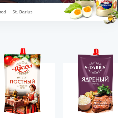
ood
St. Darius