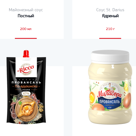
Майонезный соус
Соус St. Darius
Постный
Ядреный
200 мл
210 г