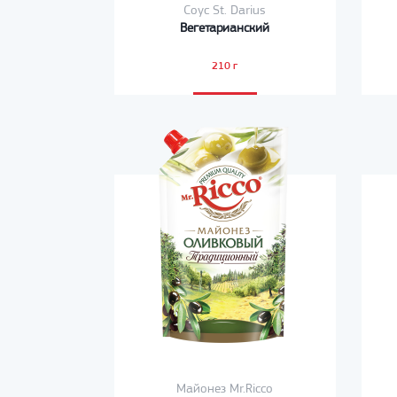
Соус St. Darius
Вегетарианский
210 г
Майонез Mr.Ricco