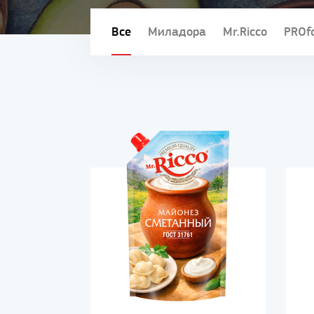
Все
Миладора
Mr.Ricco
PROf