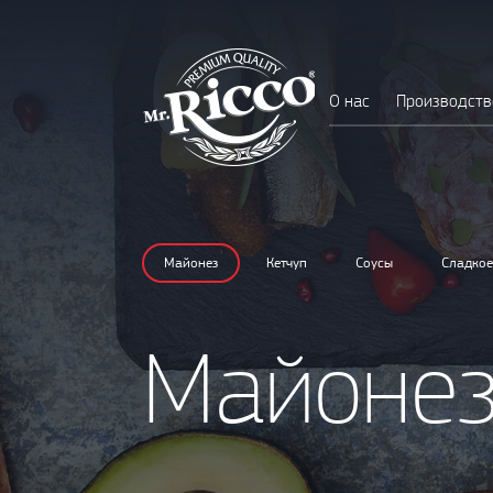
О нас
Производств
Майонез
Кетчуп
Соусы
Сладкое
Майоне