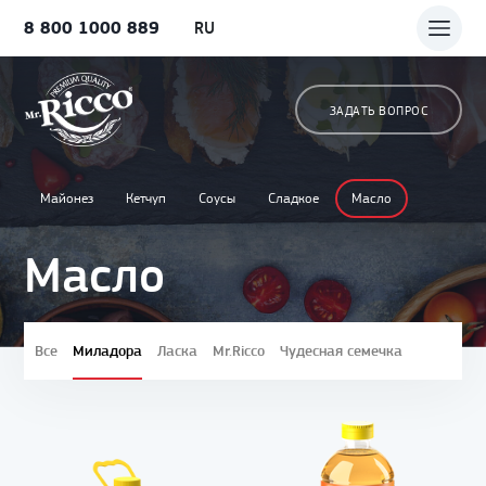
8 800 1000 889
RU
ЗАДАТЬ ВОПРОС
Майонез
Кетчуп
Соусы
Сладкое
Масло
Масло
Все
Миладора
Ласка
Mr.Ricco
Чудесная семечка